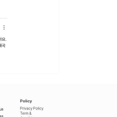
아요.
왜곡
Policy
Privacy Policy
us
Term &
ss