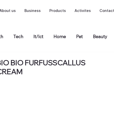
About us
Business
Products
Activites
Contac
th
Tech
It/Ict
Home
Pet
Beauty
BIO BIO FURFUSSCALLUS
CREAM