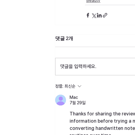
Beauty
댓글 2개
댓글을 입력하세요.
정렬:
최신순
Mac
7월 29일
Thanks for sharing the review
information before trying a n
converting handwritten notes