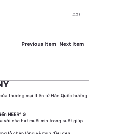
t
로그인
Previous Item
Next Item
NY
i của thương mại điện tử Hàn Quốc hướng
biển NEER° G
hẹ với các hạt muối mịn trong suốt giúp
rong lỗ chân lông và mụn đầu đen.