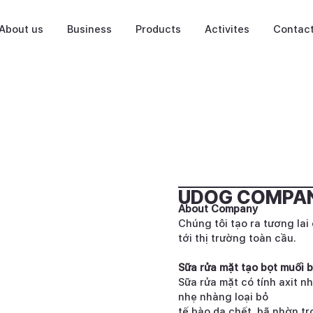
About us
Business
Products
Activites
Contac
UDOG COMPA
About Company
Chúng tôi tạo ra tương la
tới thị trường toàn cầu.
Sữa rửa mặt tạo bọt muối 
Sữa rửa mặt có tính axit n
nhẹ nhàng loại bỏ
tế bào da chết, bã nhờn t