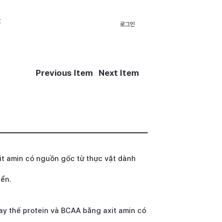
t
로그인
Previous Item
Next Item
it amin có nguồn gốc từ thực vật dành
iển.
ay thế protein và BCAA bằng axit amin có