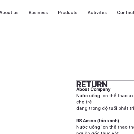
About us
Business
Products
Activites
Contac
RETURN
About Company
Nước uống ion thể thao ax
cho trẻ
đang trong độ tuổi phát tr
RS Amino (táo xanh)
Nước uống ion thể thao th
nguồn gốc thực vật.