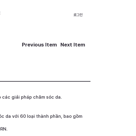
t
로그인
Previous Item
Next Item
 các giải pháp chăm sóc da.
c da với 60 loại thành phần, bao gồm
DRN.