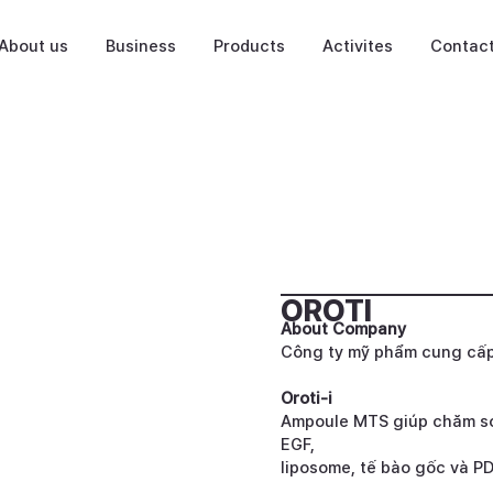
About us
Business
Products
Activites
Contac
OROTI
About Company
Công ty mỹ phẩm cung cấp
Oroti-i
Ampoule MTS giúp chăm só
EGF,
liposome, tế bào gốc và P