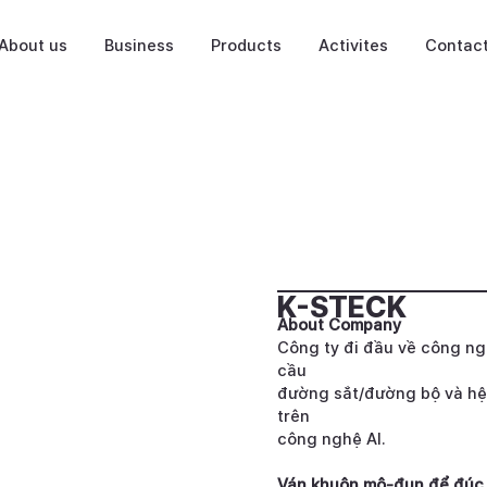
About us
Business
Products
Activites
Contac
K-STECK
About Company
Công ty đi đầu về công ng
cầu
đường sắt/đường bộ và hệ 
trên
công nghệ AI.
Ván khuôn mô-đun để đúc 