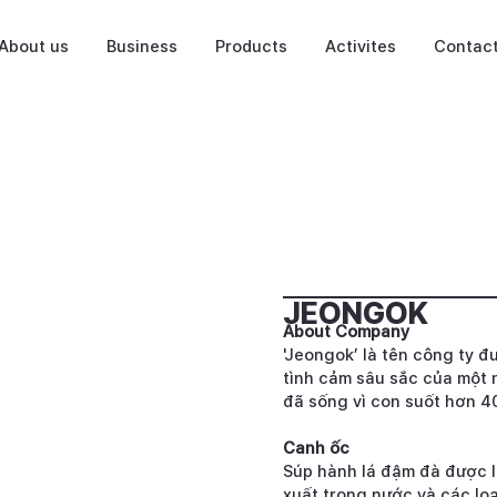
About us
Business
Products
Activites
Contac
JEONGOK
About Company
'Jeongok’ là tên công ty 
tình cảm sâu sắc của một 
đã sống vì con suốt hơn 4
Canh ốc
Súp hành lá đậm đà được l
xuất trong nước và các loạ