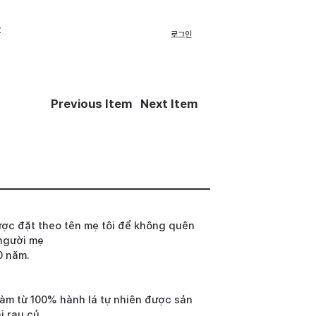
t
로그인
Previous Item
Next Item
được đặt theo tên mẹ tôi để không quên
người mẹ
0 năm.
àm từ 100% hành lá tự nhiên được sản
i rau củ