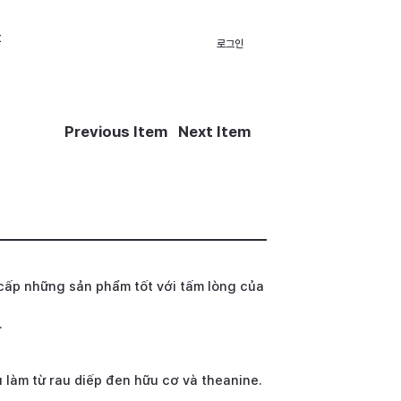
t
로그인
Previous Item
Next Item
cấp những sản phẩm tốt với tấm lòng của
.
 làm từ rau diếp đen hữu cơ và theanine.