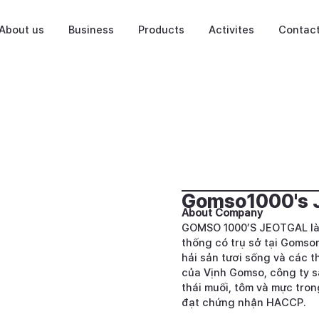
About us
Business
Products
Activites
Contac
Gomso1000's 
About Company
GOMSO 1000’S JEOTGAL là 
thống có trụ sở tại Gomso
hải sản tươi sống và các 
của Vịnh Gomso, công ty s
thái muối, tôm và mực tron
đạt chứng nhận HACCP.