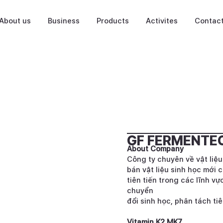
About us
Business
Products
Activites
Contac
GF FERMENTE
About Company
Công ty chuyên về vật liệ
bán vật liệu sinh học mới 
tiên tiến trong các lĩnh v
chuyển
đổi sinh học, phân tách tiê
Vitamin K2 MK7