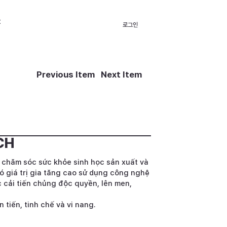
t
로그인
Previous Item
Next Item
CH
u chăm sóc sức khỏe sinh học sản xuất và
có giá trị gia tăng cao sử dụng công nghệ
ực cải tiến chủng độc quyền, lên men,
n tiến, tinh chế và vi nang.