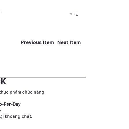
t
로그인
Previous Item
Next Item
CK
thực phẩm chức năng.
o-Per-Day
p
oại khoáng chất.