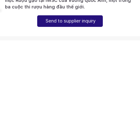
mục Rượu gạo tại IWSC của Vương quốc Anh, một trong
ba cuộc thi rượu hàng đầu thế giới.
Send to supplier inquiry