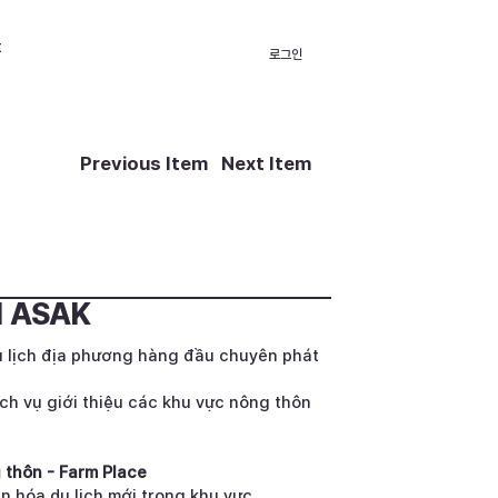
t
로그인
Previous Item
Next Item
 ASAK
du lịch địa phương hàng đầu chuyên phát
ch vụ giới thiệu các khu vực nông thôn
 thôn - Farm Place
ăn hóa du lịch mới trong khu vực.