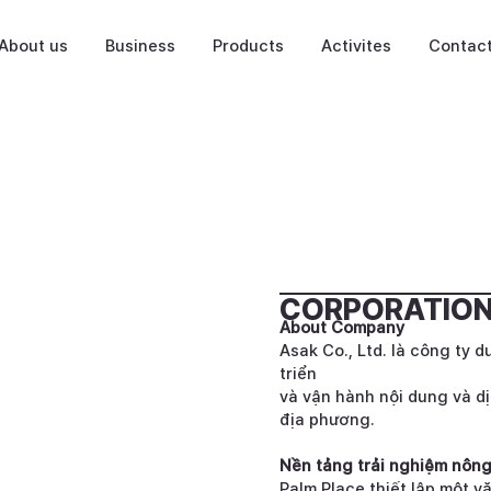
About us
Business
Products
Activites
Contac
CORPORATION
About Company
Asak Co., Ltd. là công ty 
triển
và vận hành nội dung và dị
địa phương.
Nền tảng trải nghiệm nông
Palm Place thiết lập một v