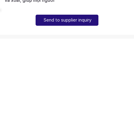
và xoài, giúp mọi người
Send to supplier inquiry