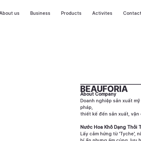
About us
Business
Products
Activites
Contac
BEAUFORIA
About Company
Doanh nghiệp sản xuất mỹ
pháp,
thiết kế đến sản xuất, vận
Nước Hoa Khô Dạng Thỏi T
Lấy cảm hứng từ 'Tyche', n
bí ẩn nhưng ấm cúng, lưu h