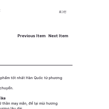
t
로그인
Previous Item
Next Item
 phẩm tốt nhất Hàn Quốc từ phương
 chuyển.
ike
ữ thần may mắn, để lại mùi hương
ương lâu dài.