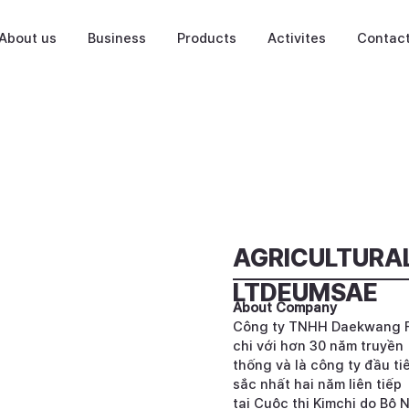
About us
Business
Products
Activites
Contac
AGRICULTURAL
LTDEUMSAE
About Company
Công ty TNHH Daekwang F&
chi với hơn 30 năm truyền
thống và là công ty đầu ti
sắc nhất hai năm liên tiếp
tại Cuộc thi Kimchi do Bộ 