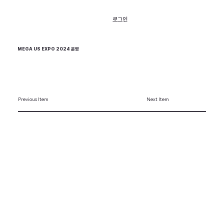
로그인
MEGA US EXPO 2024 운영
Previous Item
Next Item