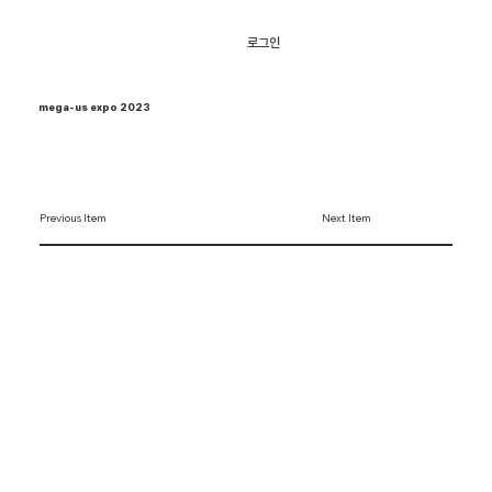
로그인
mega-us expo 2023
Previous Item
Next Item