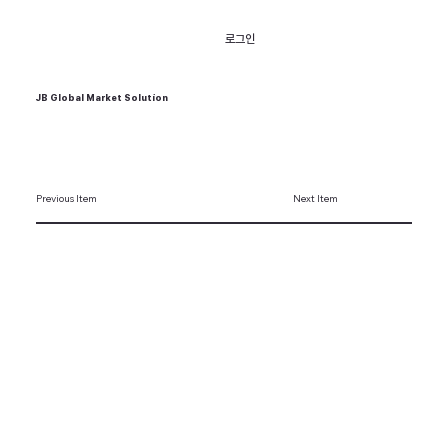
로그인
JB Global Market Solution
Previous Item
Next Item