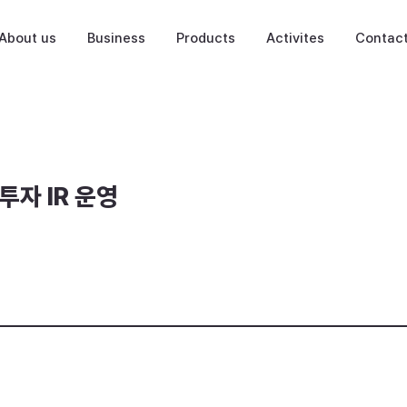
About us
Business
Products
Activites
Contac
외투자 IR 운영