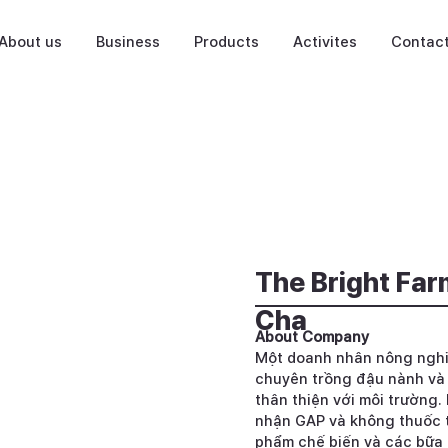
About us
Business
Products
Activites
Contac
The Bright Far
Cha
About Company
Một doanh nhân nông nghiệp
chuyên trồng đậu nành v
thân thiện với môi trường.
nhận GAP và không thuốc t
phẩm chế biến và các bữa ă