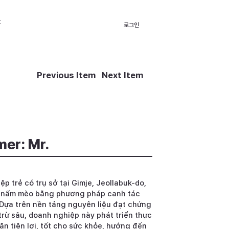
t
로그인
Previous Item
Next Item
mer: Mr.
 trẻ có trụ sở tại Gimje, Jeollabuk-do,
à nấm mèo bằng phương pháp canh tác
 Dựa trên nền tảng nguyên liệu đạt chứng
rừ sâu, doanh nghiệp này phát triển thực
n tiện lợi, tốt cho sức khỏe, hướng đến