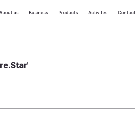
About us
Business
Products
Activites
Contac
.Star'